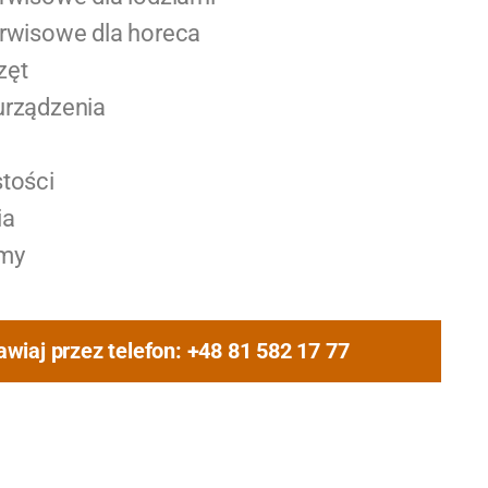
erwisowe dla horeca
zęt
urządzenia
stości
ia
rmy
wiaj przez telefon: +48 81 582 17 77