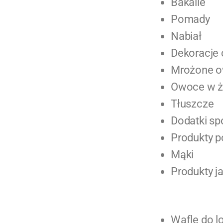
Bakalie
Pomady
Nabiał
Dekoracje
Mrożone 
Owoce w ż
Tłuszcze
Dodatki s
Produkty 
Mąki
Produkty j
Wafle do 