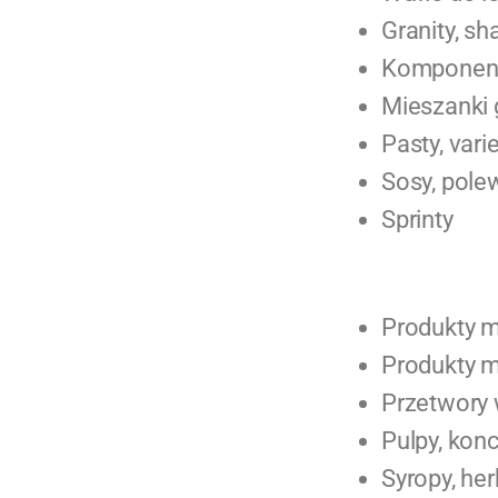
Granity, sh
Komponenty
Mieszanki
Pasty, var
Sosy, pole
Sprinty
Produkty 
Produkty 
Przetwory
Pulpy, kon
Syropy, her