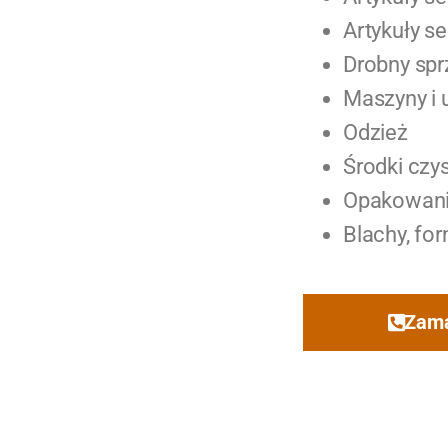
Artykuły s
Drobny spr
Maszyny i 
Odzież
Środki czy
Opakowan
Blachy, fo
Zama