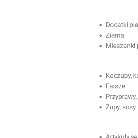
Dodatki pi
Ziarna
Mieszanki 
Keczupy, k
Farsze
Przyprawy,
Zupy, sosy
Artykuły se