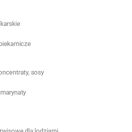
ekarskie
piekarnicze
oncentraty, sosy
 marynaty
rwisowe dla lodziarni