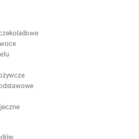
 czekoladowe
owoce
elu
pożywcze
podstawowe
ajeczne
lodów