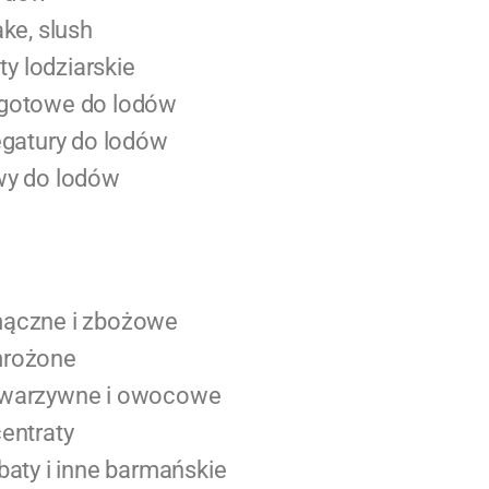
ake, slush
 lodziarskie
 gotowe do lodów
iegatury do lodów
wy do lodów
mączne i zbożowe
mrożone
 warzywne i owocowe
centraty
baty i inne barmańskie