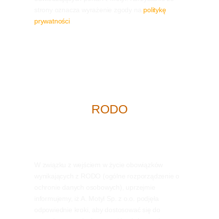
strony oznacza wyrażenie zgody na
politykę
prywatności
.
RODO
W związku z wejściem w życie obowiązków
wynikających z RODO (ogólne rozporządzenie o
ochronie danych osobowych), uprzejmie
informujemy, iż A. Motyl Sp. z o.o. podjęła
odpowiednie kroki, aby dostosować się do