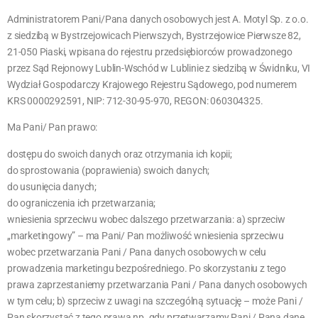
Administratorem Pani/Pana danych osobowych jest A. Motyl Sp. z o.o.
z siedzibą w Bystrzejowicach Pierwszych, Bystrzejowice Pierwsze 82,
21-050 Piaski, wpisana do rejestru przedsiębiorców prowadzonego
przez Sąd Rejonowy Lublin-Wschód w Lublinie z siedzibą w Świdniku, VI
Wydział Gospodarczy Krajowego Rejestru Sądowego, pod numerem
KRS 0000292591, NIP: 712-30-95-970, REGON: 060304325.
Ma Pani/ Pan prawo:
dostępu do swoich danych oraz otrzymania ich kopii;
do sprostowania (poprawienia) swoich danych;
do usunięcia danych;
do ograniczenia ich przetwarzania;
wniesienia sprzeciwu wobec dalszego przetwarzania: a) sprzeciw
„marketingowy” – ma Pani/ Pan możliwość wniesienia sprzeciwu
wobec przetwarzania Pani / Pana danych osobowych w celu
prowadzenia marketingu bezpośredniego. Po skorzystaniu z tego
prawa zaprzestaniemy przetwarzania Pani / Pana danych osobowych
w tym celu; b) sprzeciw z uwagi na szczególną sytuację – może Pani /
Pan skorzystać z tego prawa np. gdy przetwarzamy Pani / Pana dane