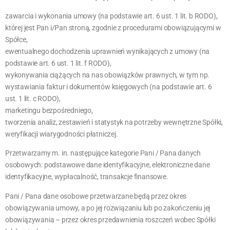
zawarcia i wykonania umowy (na podstawie art. 6 ust. 1 lit. b RODO),
której jest Pan i/Pan stroną, zgodnie z procedurami obowiązującymi w
Spółce,
ewentualnego dochodzenia uprawnień wynikających z umowy (na
podstawie art. 6 ust. 1 lit. f RODO),
wykonywania ciążących na nas obowiązków prawnych, w tym np.
wystawiania faktur i dokumentów księgowych (na podstawie art. 6
ust. 1 lit. c RODO),
marketingu bezpośredniego,
tworzenia analiz, zestawień i statystyk na potrzeby wewnętrzne Spółki,
weryfikacji wiarygodności płatniczej.
Przetwarzamy m. in. następujące kategorie Pani / Pana danych
osobowych: podstawowe dane identyfikacyjne, elektroniczne dane
identyfikacyjne, wypłacalność, transakcje finansowe.
Pani / Pana dane osobowe przetwarzane będą przez okres
obowiązywania umowy, a po jej rozwiązaniu lub po zakończeniu jej
obowiązywania – przez okres przedawnienia roszczeń wobec Spółki