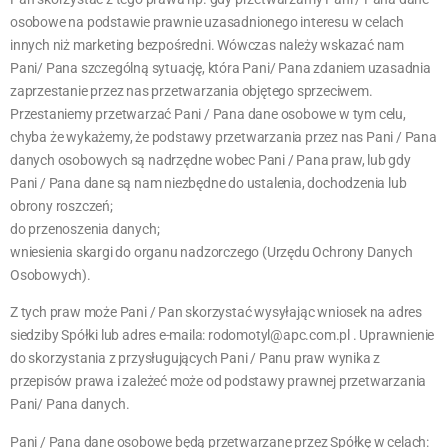
osobowe na podstawie prawnie uzasadnionego interesu w celach
innych niż marketing bezpośredni. Wówczas należy wskazać nam
Pani/ Pana szczególną sytuację, która Pani/ Pana zdaniem uzasadnia
zaprzestanie przez nas przetwarzania objętego sprzeciwem.
Przestaniemy przetwarzać Pani / Pana dane osobowe w tym celu,
chyba że wykażemy, że podstawy przetwarzania przez nas Pani / Pana
danych osobowych są nadrzędne wobec Pani / Pana praw, lub gdy
Pani / Pana dane są nam niezbędne do ustalenia, dochodzenia lub
obrony roszczeń;
do przenoszenia danych;
wniesienia skargi do organu nadzorczego (Urzędu Ochrony Danych
Osobowych).
Z tych praw może Pani / Pan skorzystać wysyłając wniosek na adres
siedziby Spółki lub adres e-maila: rodomotyl@apc.com.pl . Uprawnienie
do skorzystania z przysługujących Pani / Panu praw wynika z
przepisów prawa i zależeć może od podstawy prawnej przetwarzania
Pani/ Pana danych.
Pani / Pana dane osobowe będą przetwarzane przez Spółkę w celach: