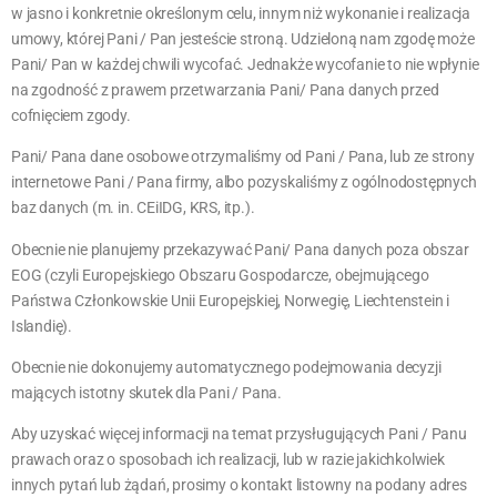
w jasno i konkretnie określonym celu, innym niż wykonanie i realizacja
umowy, której Pani / Pan jesteście stroną. Udzieloną nam zgodę może
Pani/ Pan w każdej chwili wycofać. Jednakże wycofanie to nie wpłynie
na zgodność z prawem przetwarzania Pani/ Pana danych przed
cofnięciem zgody.
Pani/ Pana dane osobowe otrzymaliśmy od Pani / Pana, lub ze strony
internetowe Pani / Pana firmy, albo pozyskaliśmy z ogólnodostępnych
baz danych (m. in. CEiIDG, KRS, itp.).
Obecnie nie planujemy przekazywać Pani/ Pana danych poza obszar
EOG (czyli Europejskiego Obszaru Gospodarcze, obejmującego
Państwa Członkowskie Unii Europejskiej, Norwegię, Liechtenstein i
Islandię).
Obecnie nie dokonujemy automatycznego podejmowania decyzji
mających istotny skutek dla Pani / Pana.
Aby uzyskać więcej informacji na temat przysługujących Pani / Panu
prawach oraz o sposobach ich realizacji, lub w razie jakichkolwiek
innych pytań lub żądań, prosimy o kontakt listowny na podany adres