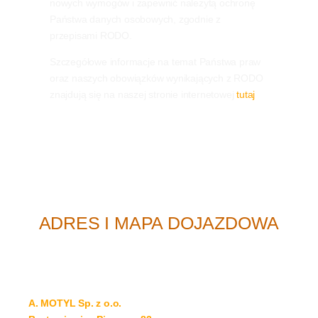
nowych wymogów i zapewnić należytą ochronę
Państwa danych osobowych, zgodnie z
przepisami RODO.
Szczegółowe informacje na temat Państwa praw
oraz naszych obowiązków wynikających z RODO
znajdują się na naszej stronie internetowej
tutaj
ADRES I MAPA DOJAZDOWA
A. MOTYL Sp. z o.o.