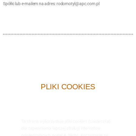
Spółki lub e-mailem na adres: rodomotyl@apc.com.pl
PLIKI COOKIES
Ta strona wykorzystuje pliki cookies (ciasteczka)
dla zapewnienia lepszej obsługi internatów
odwiedzających portal A. Motyl. Korzystanie ze