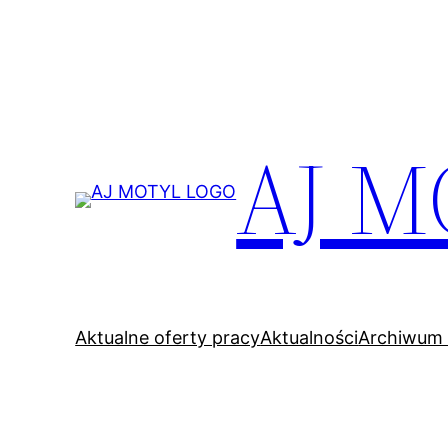
Przejdź
do
treści
AJ M
Aktualne oferty pracy
Aktualności
Archiwum 