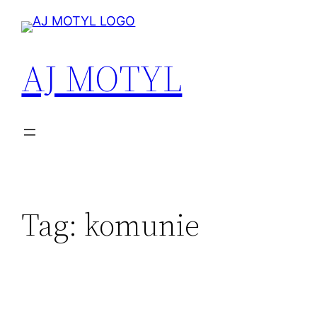
Przejdź
do
treści
AJ MOTYL
Tag:
komunie