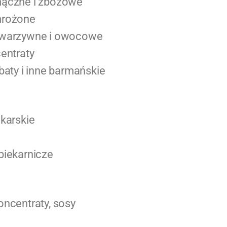
mączne i zbożowe
mrożone
 warzywne i owocowe
centraty
baty i inne barmańskie
ekarskie
piekarnicze
oncentraty, sosy