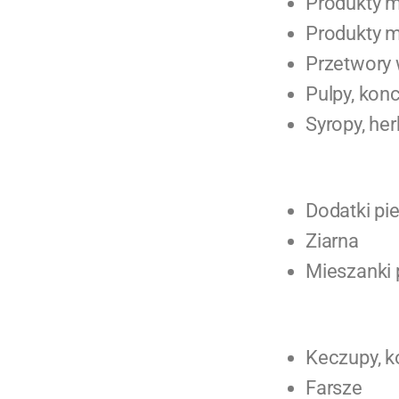
Produkty 
Produkty 
Przetwory
Pulpy, kon
Syropy, her
Dodatki pi
Ziarna
Mieszanki 
Keczupy, k
Farsze