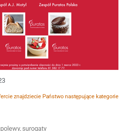
23
fercie znajdziecie Państwo następujące kategorie
 polewy, surogaty