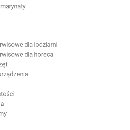
 marynaty
rwisowe dla lodziarni
erwisowe dla horeca
zęt
urządzenia
stości
ia
rmy