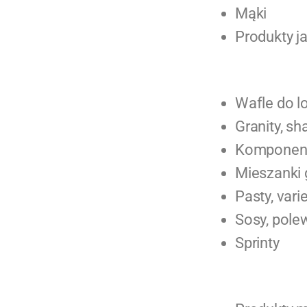
Mąki
Produkty j
Wafle do 
Granity, sh
Komponenty
Mieszanki
Pasty, var
Sosy, pole
Sprinty