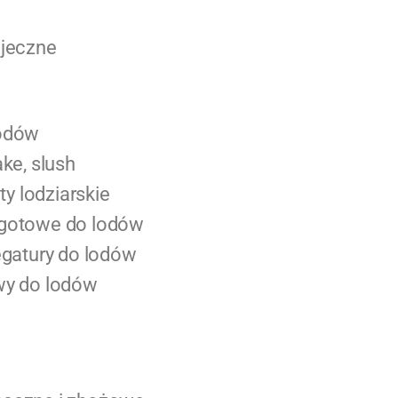
ajeczne
lodów
ake, slush
 lodziarskie
 gotowe do lodów
iegatury do lodów
wy do lodów