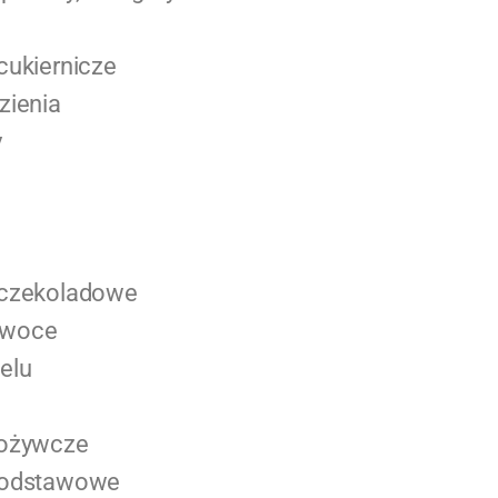
cukiernicze
zienia
y
 czekoladowe
owoce
elu
pożywcze
podstawowe