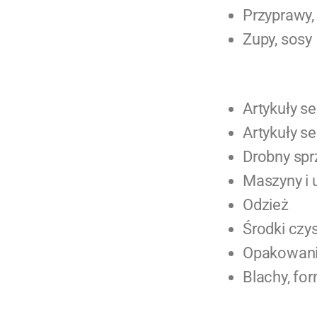
Przyprawy,
Zupy, sosy
Artykuły se
Artykuły s
Drobny spr
Maszyny i 
Odzież
Środki czy
Opakowan
Blachy, fo