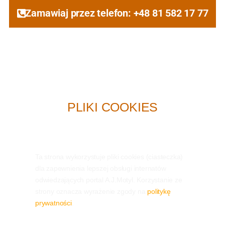
Zamawiaj przez telefon: +48 81 582 17 77
PLIKI COOKIES
Ta strona wykorzystuje pliki cookies (ciasteczka)
dla zapewnienia lepszej obsługi internatów
odwiedzających portal A.J.Motyl. Korzystanie ze
strony oznacza wyrażenie zgody na
politykę
prywatności
.