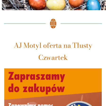
AJ Motyl oferta na Tłusty
Czwartek