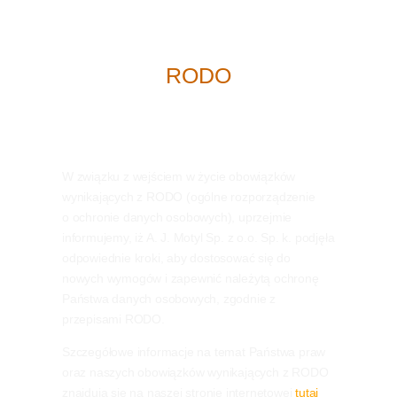
RODO
W związku z wejściem w życie obowiązków
wynikających z RODO (ogólne rozporządzenie
o ochronie danych osobowych), uprzejmie
informujemy, iż A. J. Motyl Sp. z o.o. Sp. k. podjęła
odpowiednie kroki, aby dostosować się do
nowych wymogów i zapewnić należytą ochronę
Państwa danych osobowych, zgodnie z
przepisami RODO.
Szczegółowe informacje na temat Państwa praw
oraz naszych obowiązków wynikających z RODO
znajdują się na naszej stronie internetowej
tutaj